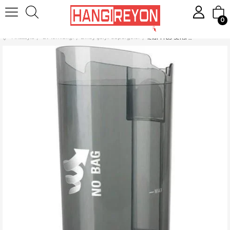
0
Anasayfa
Ev Temizliği
Dikey Şarjlı Süpürgeler
Tefal TY69 Serisi X-Pert 3.60 Toz Haznesi