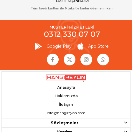
TAKSİT SEÇENEKLERİ
Tüm kredi kartları ile 6 taksit’e kadar ödeme imkanı
MÜŞTERİ HİZMETLERİ
0312 330 07 07
Google Play
App Store
Anasayfa
Hakkımızda
İletişim
info@hangireyon.com
Sözleşmeler