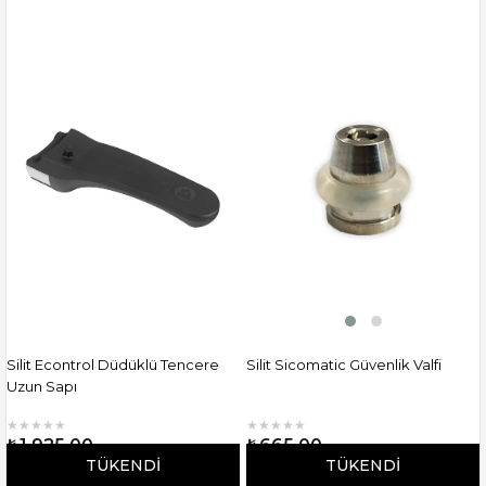
Silit Econtrol Düdüklü Tencere
Silit Sicomatic Güvenlik Valfi
Uzun Sapı
★
★
★
★
★
★
★
★
★
★
₺1.925,00
₺665,00
TÜKENDI
TÜKENDI