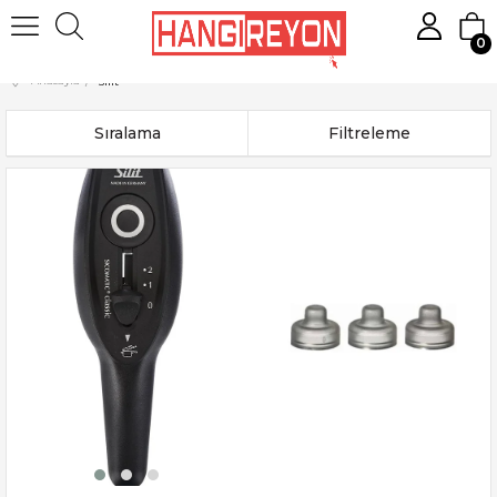
0
Anasayfa
Silit
Sıralama
Filtreleme