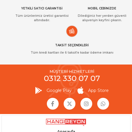
YETKİLİ SATICI GARANTİSİ
MOBİL CEBİNİZDE
Tüm ürünlerimiz üretici garantisi
Dilediğiniz her yerden güvenli
altındadır.
alışverişin keyfini çıkarın.
TAKSİT SEÇENEKLERİ
Tüm kredi kartları ile 6 taksit’e kadar ödeme imkanı
MÜŞTERİ HİZMETLERİ
0312 330 07 07
Google Play
App Store
Anasayfa