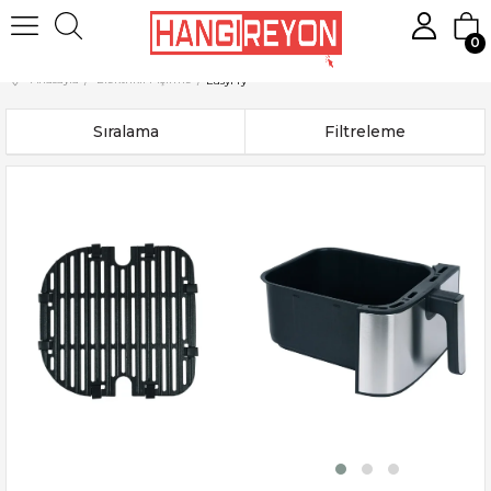
0
Anasayfa
Elektrikli Pişirme
EasyFry
Sıralama
Filtreleme