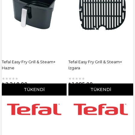
Tefal Easy Fry Grill & Steam+
Tefal Easy Fry Grill & Steam+
Hazne
Izgara
★
★
★
★
★
★
★
★
★
★
₺2.240,00
₺1.085,00
TÜKENDI
TÜKENDI