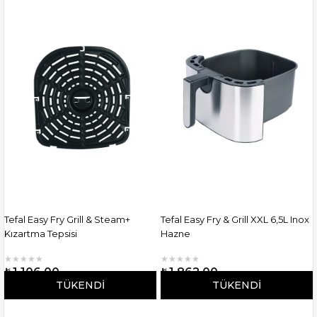
Tefal Easy Fry Grill & Steam+
Tefal Easy Fry & Grill XXL 6,5L Inox
Kızartma Tepsisi
Hazne
★
★
★
★
★
★
★
★
★
★
₺1.106,00
₺1.862,00
TÜKENDI
TÜKENDI