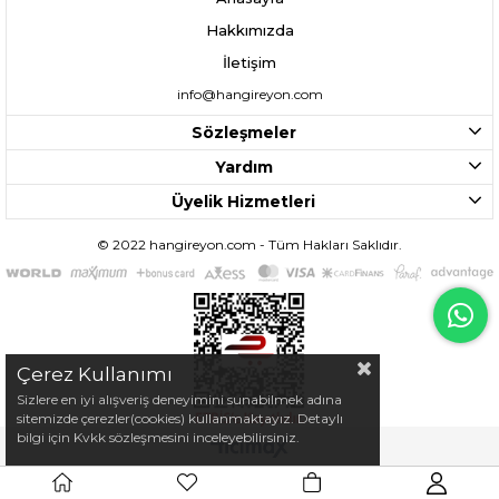
Hakkımızda
İletişim
info@hangireyon.com
Sözleşmeler
Yardım
Üyelik Hizmetleri
© 2022 hangireyon.com - Tüm Hakları Saklıdır.
Çerez Kullanımı
Sizlere en iyi alışveriş deneyimini sunabilmek adına
sitemizde çerezler(cookies) kullanmaktayız. Detaylı
bilgi için Kvkk sözleşmesini inceleyebilirsiniz.