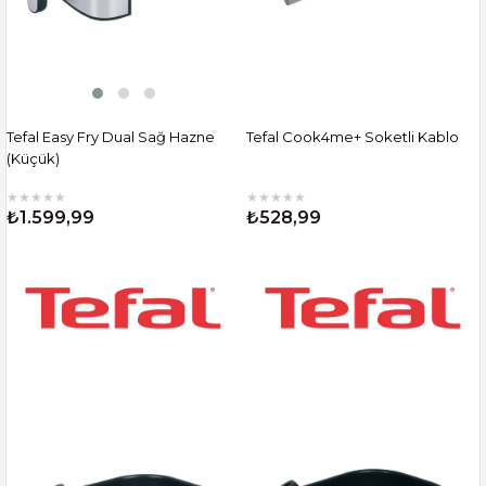
Tefal Easy Fry Dual Sağ Hazne
Tefal Cook4me+ Soketli Kablo
(Küçük)
★
★
★
★
★
★
★
★
★
★
₺1.599,99
₺528,99