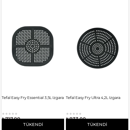
Tefal Easy Fry Essential 3,5L Izgara
Tefal Easy Fry Ultra 4,2L Izgara
★
★
★
★
★
★
★
★
★
★
₺717,99
₺833,00
TÜKENDI
TÜKENDI