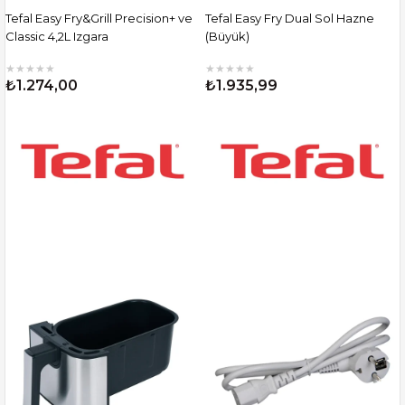
Tefal Easy Fry&Grill Precision+ ve
Tefal Easy Fry Dual Sol Hazne
Classic 4,2L Izgara
(Büyük)
★
★
★
★
★
★
★
★
★
★
₺1.274,00
₺1.935,99