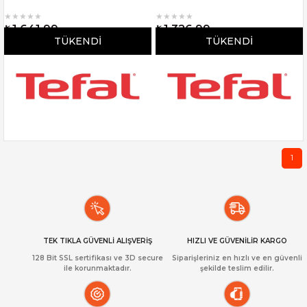
★
★
★
★
★
★
★
★
★
★
₺1.641,99
₺1.326,99
TÜKENDI
TÜKENDI
1
TEK TIKLA GÜVENLİ ALIŞVERİŞ
HIZLI VE GÜVENİLİR KARGO
128 Bit SSL sertifikası ve 3D secure
Siparişleriniz en hızlı ve en güvenli
ile korunmaktadır.
şekilde teslim edilir.