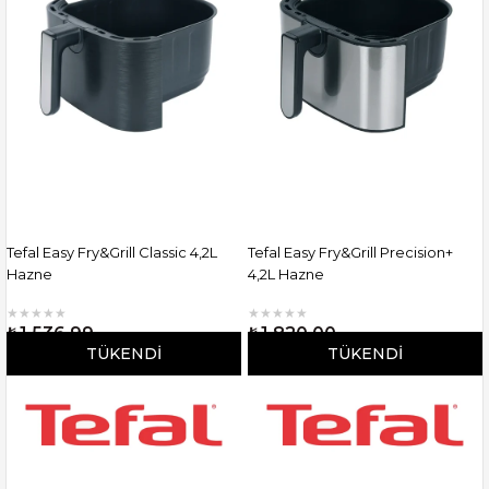
Tefal Easy Fry&Grill Classic 4,2L
Tefal Easy Fry&Grill Precision+
Hazne
4,2L Hazne
★
★
★
★
★
★
★
★
★
★
₺1.536,99
₺1.820,00
TÜKENDI
TÜKENDI