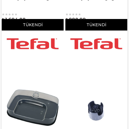
★
★
★
★
★
★
★
★
★
★
₺1.694,00
₺990,99
TÜKENDI
TÜKENDI