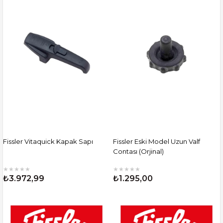
Fissler Vitaquick Kapak Sapı
Fissler Eski Model Uzun Valf
Contası (Orjinal)
★
★
★
★
★
★
★
★
★
★
₺3.972,99
₺1.295,00