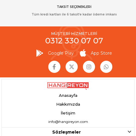
TAKSİT SEÇENEKLERİ
Tüm kredi kartları ile 6 taksit’e kadar ödeme imkanı
MÜŞTERİ HİZMETLERİ
0312 330 07 07
Google Play
App Store
Anasayfa
Hakkımızda
İletişim
info@hangireyon.com
Sözleşmeler