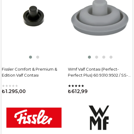
Fissler Comfort & Premium &
Wmf Valf Contası (Perfect-
Edition Valf Contası
Perfect Plus) 60.9310.9502 / SS-
6093109502
★
★
★
★
★
★
★
★
★
★
₺1.295,00
₺612,99