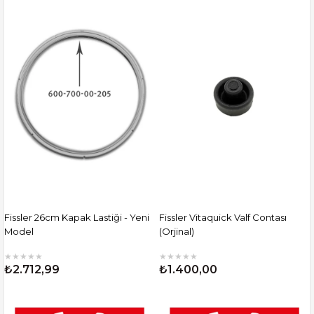
Fissler 26cm Kapak Lastiği - Yeni
Fissler Vitaquick Valf Contası
Model
(Orjinal)
★
★
★
★
★
★
★
★
★
★
₺2.712,99
₺1.400,00