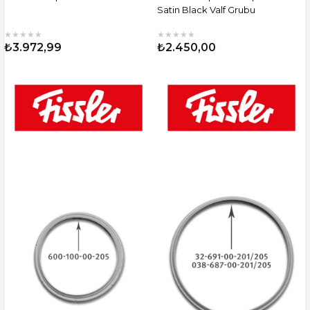
Satin Black Valf Grubu
★
★
★
★
★
★
★
★
★
★
₺3.972,99
₺2.450,00