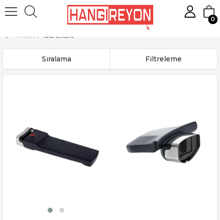
0
Anasayfa
Tava Tencere
Sıralama
Filtreleme