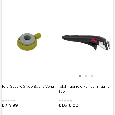
Tefal Secure 5 Neo Basınç Ventili
Tefal Ingenio Çıkarılabilir Tutma
Sapı
★
★
★
★
★
★
★
★
★
★
₺717,99
₺1.610,00