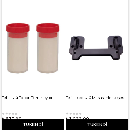
Tefal Ütü Taban Temizleyici
Tefal Ixeo Ütü Masası Menteşesi
★
★
★
★
★
★
★
★
★
★
₺675,99
₺1.022,00
TÜKENDI
TÜKENDI