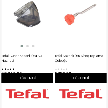
Tefal Buhar Kazanlı Ütü Su
Tefal Kazanlı Ütü Kireç Toplama
Haznesi
Çubuğu
★
★
★
★
★
★
★
★
★
★
₺2.240,00
₺770,00
TÜKENDI
TÜKENDI