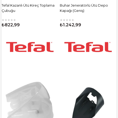
Tefal Kazanlı Ütü Kireç Toplama
Buhar Jeneratörlü Ütü Depo
Çubuğu
Kapağı (Geniş)
★
★
★
★
★
★
★
★
★
★
₺822,99
₺1.242,99