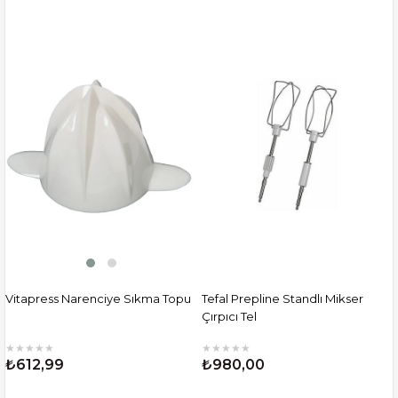
Vitapress Narenciye Sıkma Topu
Tefal Prepline Standlı Mikser
Çırpıcı Tel
★
★
★
★
★
★
★
★
★
★
₺612,99
₺980,00