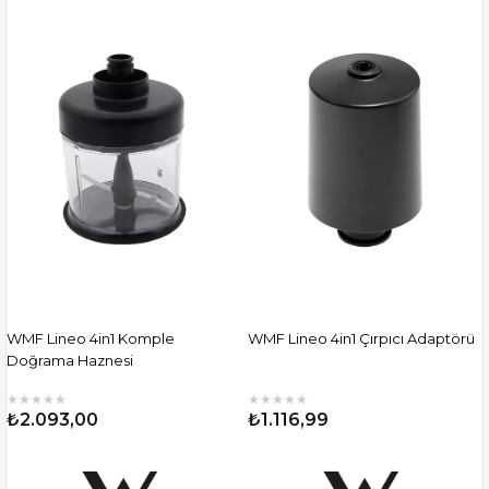
WMF Lineo 4in1 Komple
WMF Lineo 4in1 Çırpıcı Adaptörü
Doğrama Haznesi
★
★
★
★
★
★
★
★
★
★
₺2.093,00
₺1.116,99