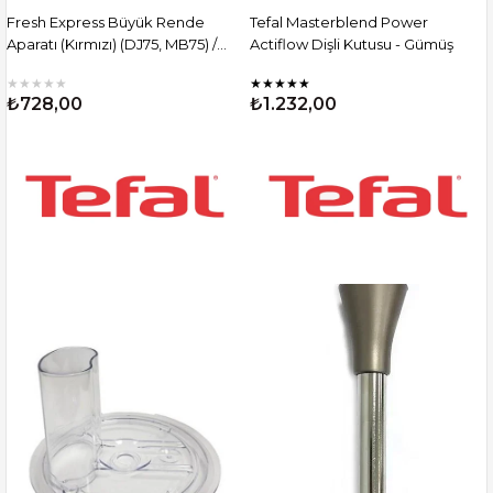
Fresh Express Büyük Rende
Tefal Masterblend Power
Aparatı (Kırmızı) (DJ75, MB75) /
Actiflow Dişli Kutusu - Gümüş
SS-193076
★
★
★
★
★
★
★
★
★
★
₺728,00
₺1.232,00