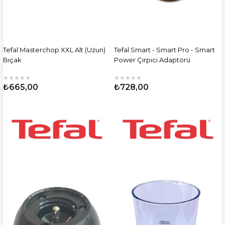
Tefal Masterchop XXL Alt (Uzun)
Tefal Smart - Smart Pro - Smart
Bıçak
Power Çırpıcı Adaptörü
★
★
★
★
★
★
★
★
★
★
₺665,00
₺728,00