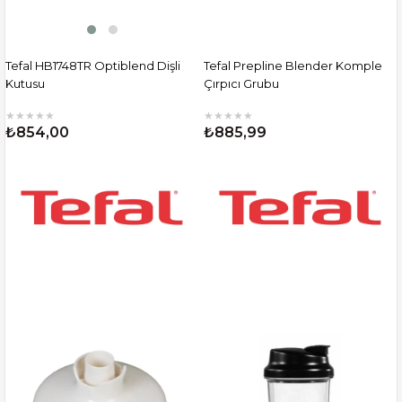
Tefal HB1748TR Optiblend Dişli
Tefal Prepline Blender Komple
Kutusu
Çırpıcı Grubu
★
★
★
★
★
★
★
★
★
★
₺854,00
₺885,99