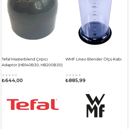
Tefal Masterblend Çırpıcı
WMF Lineo Blender Ölçü Kabı
Adaptör (HB140B30, HB200B30)
★
★
★
★
★
★
★
★
★
★
₺644,00
₺885,99