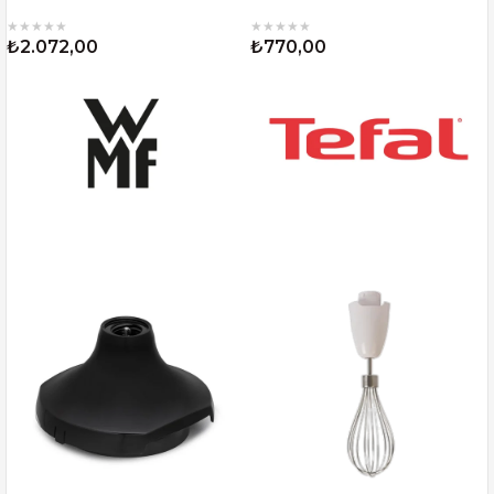
★
★
★
★
★
★
★
★
★
★
₺2.072,00
₺770,00