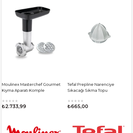
Moulinex Masterchef Gourmet
Tefal Prepline Narenciye
Kıyma Aparatı Komple
Sıkacağı Sıkma Topu
★
★
★
★
★
★
★
★
★
★
₺2.733,99
₺665,00