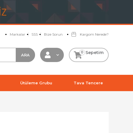
Markalar
SSS
Bize Sorun
Kargom Nerede?
0
Sepetim
Ütüleme Grubu
Tava Tencere