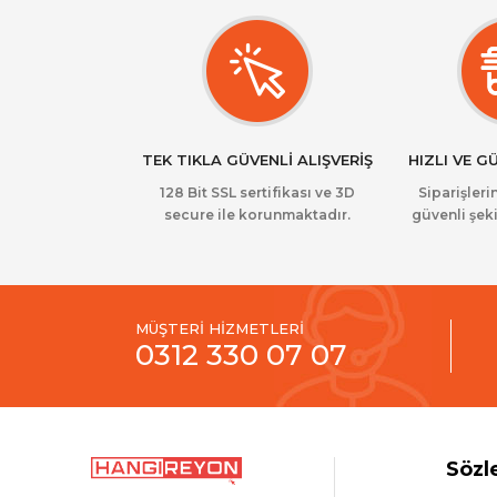
TEK TIKLA GÜVENLİ ALIŞVERİŞ
HIZLI VE G
128 Bit SSL sertifikası ve 3D
Siparişlerin
secure ile korunmaktadır.
güvenli şeki
MÜŞTERİ HİZMETLERİ
0312 330 07 07
Sözl