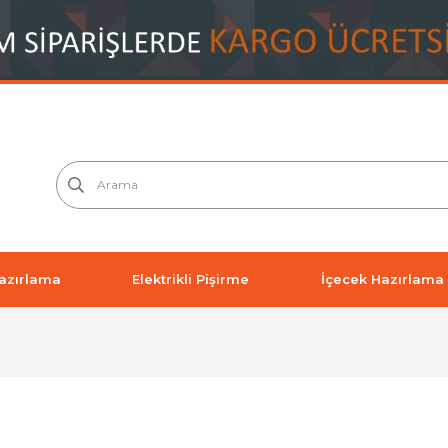
azırlama
Elektrikli Pişirme
İçecek Hazırlama