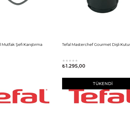
l Mutfak Şefi Karıştırma
Tefal Masterchef Gourmet Dişli Kutu
★
★
★
★
★
₺1.295,00
TÜKENDI