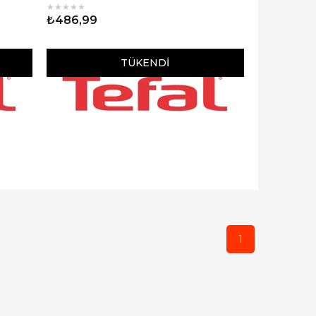
★
★
★
★
★
₺486,99
TÜKENDI
1