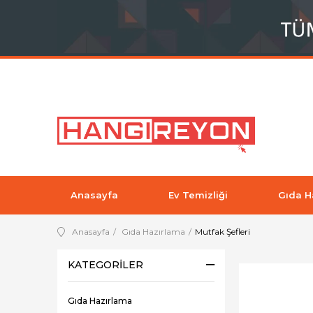
Anasayfa
Ev Temizliği
Gıda H
Anasayfa
Gıda Hazırlama
Mutfak Şefleri
KATEGORILER
Gıda Hazırlama