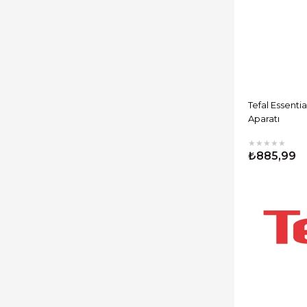
Tefal Essentia
Aparatı
★
★
★
★
★
₺885,99