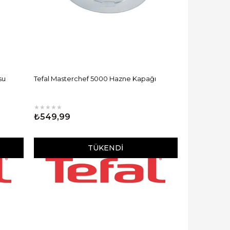
su
Tefal Masterchef 5000 Hazne Kapağı
★
★
★
★
★
₺549,99
TÜKENDI