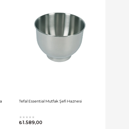
a
Tefal Essential Mutfak Şefi Haznesi
★
★
★
★
★
₺1.589,00