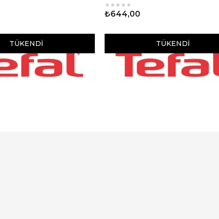
★
★
★
★
★
₺644,00
TÜKENDI
TÜKENDI