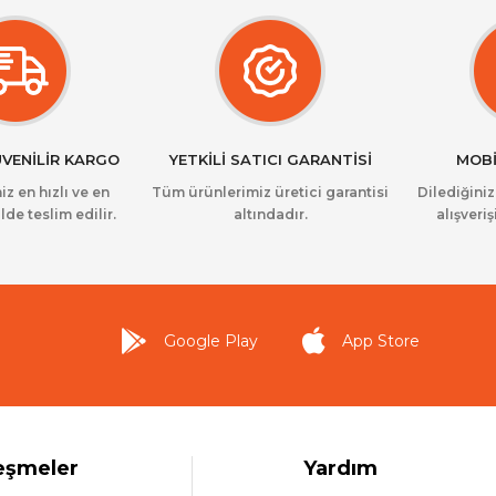
ÜVENİLİR KARGO
YETKİLİ SATICI GARANTİSİ
MOBİ
iz en hızlı ve en
Tüm ürünlerimiz üretici garantisi
Dilediğini
lde teslim edilir.
altındadır.
alışveriş
Google Play
App Store
eşmeler
Yardım