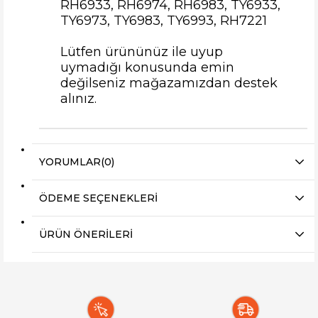
RH6933, RH6974, RH6983, TY6933,
TY6973, TY6983, TY6993, RH7221
Lütfen ürününüz ile uyup
uymadığı konusunda emin
değilseniz mağazamızdan destek
alınız.
YORUMLAR
(0)
ÖDEME SEÇENEKLERI
ÜRÜN ÖNERILERI