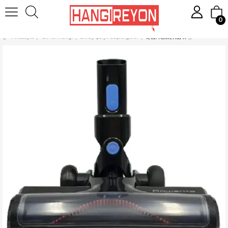
0
Anasayfa
Ev Temizliği
Dikey Şarjlı Süpürgeler
Tefal Rowenta X-Pert 3.60 Süpürücü Başlık