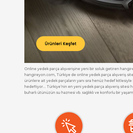
Online yedek parça alışverişine yeni bir soluk getiren hangire
hangireyon.com, Türkiye de online yedek parça alışveriş sitel
ürünlere ait yedek parçaların yanı sıra henüz hedef kitlesi
hedefliyor... Türkiye’nin en yeni yedek parça alışveriş site
buharlı ütünüzün su haznesi vb. sağlıklı ve konforlu bir yaşam
ve hatta ürünleri hangireyon.com ’dan en uygun fiyatlarla sa
fırsatı sunan, kredi kartı ile alışveriş yaptığınızda 6 taksit