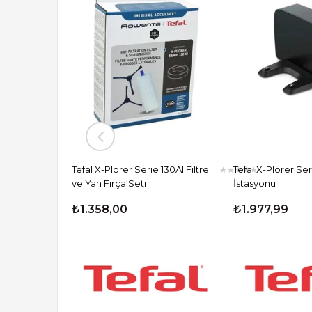
Tefal X-Plorer Serie 130AI Filtre
Tefal X-Plorer Ser
★
★
★
★
★
ve Yan Fırça Seti
İstasyonu
₺1.358,00
₺1.977,99