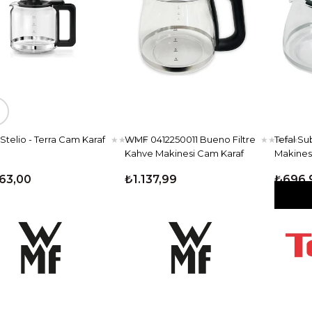
lio - Terra Cam Karaf
WMF 0412250011 Bueno Filtre
Tefal Subi
★
★
★
★
★
★
★
★
★
★
Kahve Makinesi Cam Karaf
Makinesi 
3,00
₺1.137,99
₺696,9