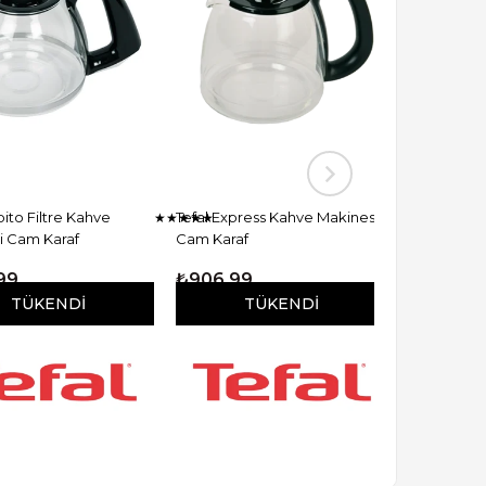
to Filtre Kahve
Tefal Express Kahve Makinesi
Krups KM442
★
★
★
★
★
★
★
★
★
★
Cam Karaf
Cam Karaf
Filtre Kahve
Karaf
9
₺906,99
1
₺770,00
TÜKENDI
TÜKENDI
T