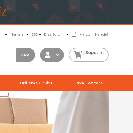
Markalar
SSS
Bize Sorun
Kargom Nerede?
0
Sepetim
Ütüleme Grubu
Tava Tencere