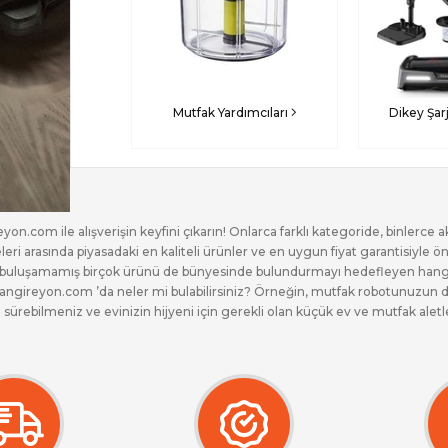
Mutfak Yardımcıları
Dikey Şar
yon.com ile alışverişin keyfini çıkarın! Onlarca farklı kategoride, binlerce
eri arasında piyasadaki en kaliteli ürünler ve en uygun fiyat garantisiyle ö
yle buluşamamış birçok ürünü de bünyesinde bulundurmayı hedefleyen hangi
si hangireyon.com ’da neler mi bulabilirsiniz? Örneğin, mutfak robotunuzu
 sürebilmeniz ve evinizin hijyeni için gerekli olan küçük ev ve mutfak aletl
tın alabilirsiniz. Direk stoktan ürün gönderimi sayesinde satın aldığınız
 imkanı sunan hangireyon.com en yeni ve en hesaplı adres!
Devamını Gizle