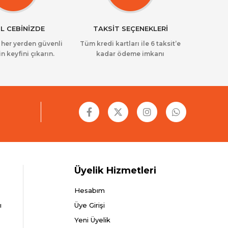
L CEBİNİZDE
TAKSİT SEÇENEKLERİ
z her yerden güvenli
Tüm kredi kartları ile 6 taksit’e
in keyfini çıkarın.
kadar ödeme imkanı
Üyelik Hizmetleri
Hesabım
ı
Üye Girişi
Yeni Üyelik