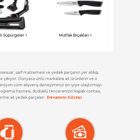
jlı Süpürgeler
Mutfak Bıçakları
 aksesuar, sarf malzemesi ve yedek parçanın yer aldığı
ne çıkıyor. Dünyaca ünlü markalara ait ürünlerin ve o
reyon.com alışveriş deneyiminizi en iyiye ulaştırmayı
n doğrama haznesi, düdüklü tencerenizin kapak contası,
erine ait yedek parçaları
Devamını Göster
 ürünü günlerce beklemenizi engelleyerek aynı gün kargo