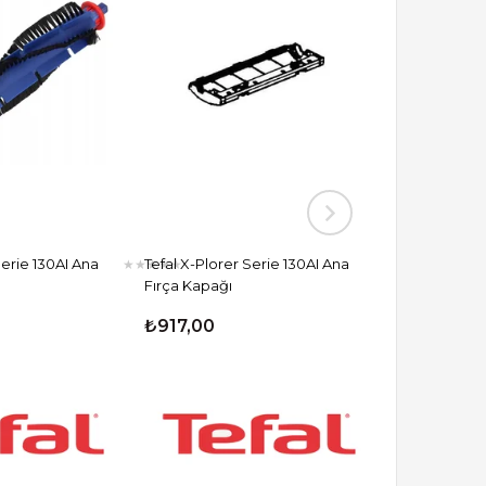
Serie 130AI Ana
Tefal X-Plorer Serie 130AI Ana
Tefal X-Plore
★
★
★
★
★
★
★
★
★
★
Fırça Kapağı
Haznesi
₺917,00
₺1.683,99