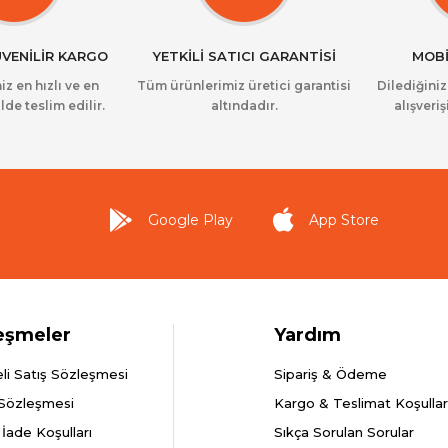
ÜVENİLİR KARGO
YETKİLİ SATICI GARANTİSİ
MOBİ
iz en hızlı ve en
Tüm ürünlerimiz üretici garantisi
Dilediğini
lde teslim edilir.
altındadır.
alışveriş
Google Play
App Store
eşmeler
Yardım
li Satış Sözleşmesi
Sipariş & Ödeme
 Sözleşmesi
Kargo & Teslimat Koşullar
 İade Koşulları
Sıkça Sorulan Sorular