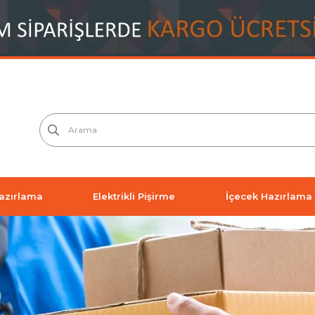
azırlama
Elektrikli Pişirme
İçecek Hazırlama