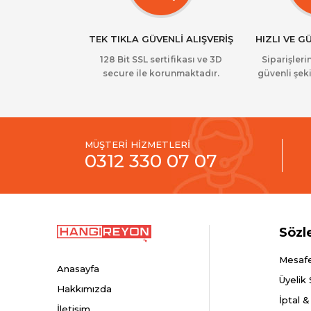
TEK TIKLA GÜVENLİ ALIŞVERİŞ
HIZLI VE G
128 Bit SSL sertifikası ve 3D
Siparişlerin
secure ile korunmaktadır.
güvenli şeki
MÜŞTERİ HİZMETLERİ
0312 330 07 07
Sözl
Mesafe
Anasayfa
Üyelik
Hakkımızda
İptal &
İletişim