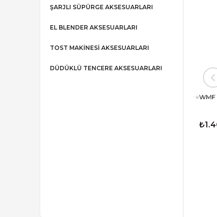
ŞARJLI SÜPÜRGE AKSESUARLARI
EL BLENDER AKSESUARLARI
TOST MAKİNESİ AKSESUARLARI
DÜDÜKLÜ TENCERE AKSESUARLARI
Tefal Gran Perfectta Kahve
WMF Ste
★
★
★
★
★
Makinesi Cam Karaf (CM440,
CM441)
₺1.137,99
₺1.46