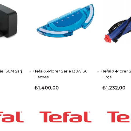
ie 130AI Şarj
Tefal X-Plorer Serie 130AI Su
Tefal X-Plorer 
★
★
★
★
★
★
★
★
★
★
Haznesi
Fırça
₺1.400,00
₺1.232,00